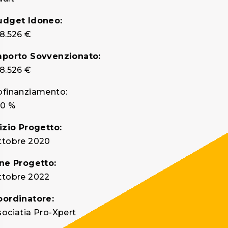
udget Idoneo:
8.526 €
mporto Sovvenzionato:
8.526 €
ofinanziamento:
00 %
izio Progetto:
ttobre 2020
ine Progetto:
ttobre 2022
oordinatore:
ociatia Pro-Xpert