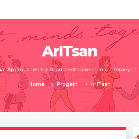
ArITsan
l Approaches for IT and Entrepreneurial Literacy of 
Home
Progetti
ArITsan