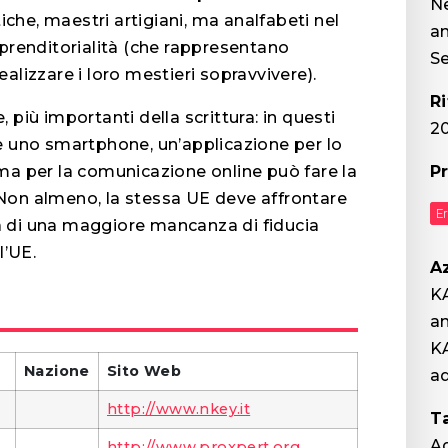
N
tiche, maestri artigiani, ma analfabeti nel
an
prenditorialità (che rappresentano
Se
alizzare i loro mestieri sopravvivere).
R
più importanti della scrittura: in questi
2
e uno smartphone, un’applicazione per lo
ma per la comunicazione online può fare la
P
. Non almeno, la stessa UE deve affrontare
E
usa di una maggiore mancanza di fiducia
l’UE.
A
KA
an
KA
Nazione
Sito Web
ad
http://www.nkey.it
T
A
http://www.proxpert.org