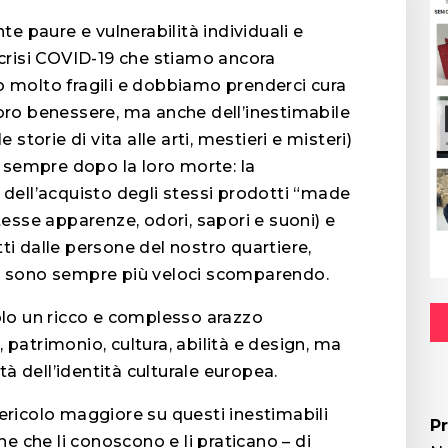
nte paure e vulnerabilità individuali e
a crisi COVID-19 che stiamo ancora
no molto fragili e dobbiamo prenderci cura
 loro benessere, ma anche dell’inestimabile
torie di vita alle arti, mestieri e misteri)
 sempre dopo la loro morte: la
i dell’acquisto degli stessi prodotti “made
stesse apparenze, odori, sapori e suoni) e
tti dalle persone del nostro quartiere,
ali sono sempre più veloci scomparendo.
lo un ricco e complesso arazzo
, patrimonio, cultura, abilità e design, ma
à dell’identità culturale europea.
pericolo maggiore su questi inestimabili
P
one che li conoscono e li praticano – di