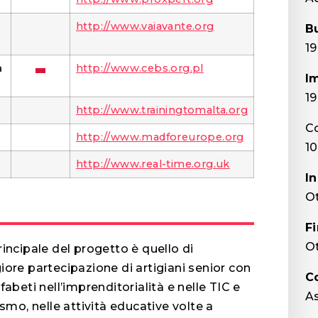
http://www.vaiavante.org
B
19
n
http://www.cebs.org.pl
I
19
http://www.trainingtomalta.org
C
http://www.madforeurope.org
1
http://www.real-time.org.uk
In
O
F
O
rincipale del progetto è quello di
iore partecipazione di artigiani senior con
C
fabeti nell’imprenditorialità e nelle TIC e
As
ismo, nelle attività educative volte a