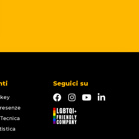
nti
Seguici su
key
Presenze
 Tecnica
tistica