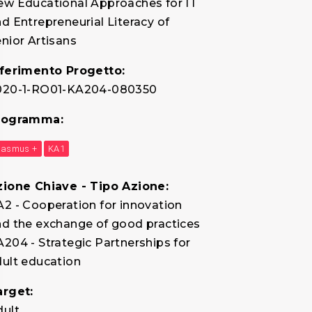
ew Educational Approaches for IT
d Entrepreneurial Literacy of
nior Artisans
iferimento Progetto:
020-1-RO01-KA204-080350
rogramma:
rasmus +
KA1
zione Chiave - Tipo Azione:
2 - Cooperation for innovation
d the exchange of good practices
204 - Strategic Partnerships for
ult education
arget:
dult