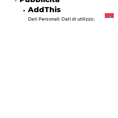
AddThis
Dati Personali: Dati di utilizzo;
Identificativo univoco universale
(UUID); Strumenti di Tracciamento
Statistica
Google Analytics 4
Dati Personali: città; Dati di utilizzo;
informazioni sul browser; informazioni
sul dispositivo; latitudine (della città);
longitudine (della città); numero di
Utenti; statistiche delle sessioni;
Strumenti di Tracciamento
Visualizzazione di